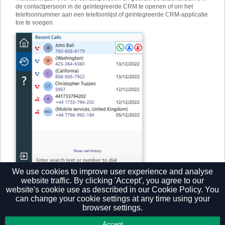
de contactpersoon in de geïntegreerde CRM te openen of om het
telefoonnummer aan een telefoonlijst of geïntegreerde CRM-applicatie
toe te voegen.
We use cookies to improve user experience and analyse
website traffic. By clicking 'Accept', you agree to our
website's cookie use as described in our
Cookie Policy.
You
can change your cookie settings at any time using your
browser settings.
Privacy Policy
Accept