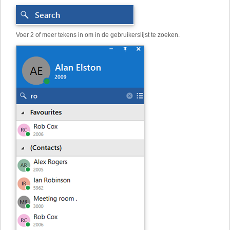
Voer 2 of meer tekens in om in de gebruikerslijst te zoeken.