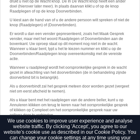
drukt u niet op de Wacht knop. De In De Wacht knop heeft een ander
doel (hierover later meer). In plaats daarvan klikt u of op de knop
Raadplegen of op de knop Doorverbinden.
U kiest aan de hand van of u de andere persoon wilt spreken of niet de
knop (Raadplegen) of (Doorverbinden).
Er wordt u dan een venster gepresenteerd, zoals het Maak Gesprek
venster, maar met het woord Raadplegen of Doorverbinden aan de
bovenkant. Uw oproep staat op dit moment nog niet in de wacht.
Wanneer u klaar bent, typt u het te kiezen nummer en klikt u op de
Doorverbinden/Raadplegen knop overeenkomstig met de vereiste
actie.
Wanneer u raadpleegt wordt het oorspronkelijke gesprek in de wacht
gezet in afwachting van het doorverbinden (de in behandeling zijnde
doorverbind bit is belangrijk).
Als u doorverbindt zal het gesprek meteen door worden gezet (vergeet
niet om eerst afscheid te nemen).
Als u klaar bent met het raadplegen van de andere beller, kunt u op
Annuleren klikken om terug te keren naar het oorspronkelijke gesprek
of klikken op Compleet om het oorspronkelijke gesprek naar uw
collega door te verbinden.
We use cookies to improve user experience and analyse
U kunt ook gesprekken via het Beschikbaarheidvenster doorverbinden.
website traffic. By clicking 'Accept', you agree to our
website's cookie use as described in our
Cookie Policy.
You
can change your cookie settings at any time using your