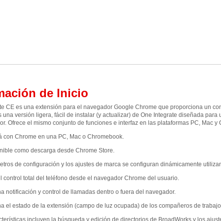
mación de Inicio
te CE es una extensión para el navegador Google Chrome que proporciona un conjun
Es una versión ligera, fácil de instalar (y actualizar) de One Integrate diseñada p
r. Ofrece el mismo conjunto de funciones e interfaz en las plataformas PC, Mac 
á con Chrome en una PC, Mac o Chromebook.
onible como descarga desde Chrome Store.
tros de configuración y los ajustes de marca se configuran dinámicamente utilizan
el control total del teléfono desde el navegador Chrome del usuario.
a notificación y control de llamadas dentro o fuera del navegador.
a el estado de la extensión (campo de luz ocupada) de los compañeros de trabajo
cterísticas incluyen la búsqueda y edición de directorios de BroadWorks y los ajust