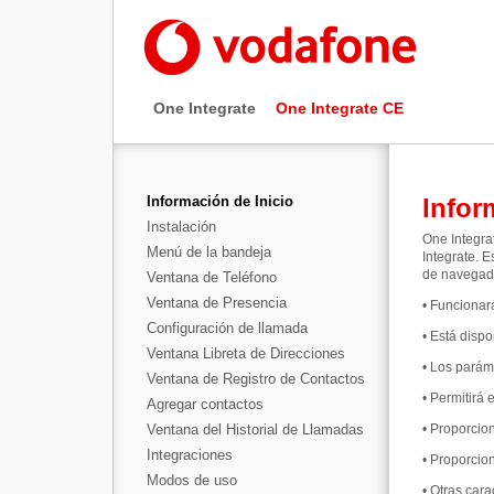
One Integrate
One Integrate CE
Información de Inicio
Infor
Instalación
One Integra
Menú de la bandeja
Integrate. 
de navegado
Ventana de Teléfono
Ventana de Presencia
•
Funcionar
Configuración de llamada
•
Está disp
Ventana Libreta de Direcciones
•
Los paráme
Ventana de Registro de Contactos
• Permitirá 
Agregar contactos
Ventana del Historial de Llamadas
•
Proporcion
Integraciones
•
Proporcion
Modos de uso
•
Otras cara