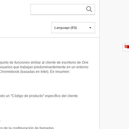
Language (ES)
▼
to de funciones similar al cliente de escritorio de One
ara usuarios que trabajan predominantemente en un entorno
y Chromebook (basadas en Intel). En resumen:
do un "Código de producto" específico del cliente.
.
es de la configuración de llamadas.