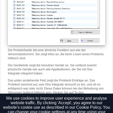
Die Protokollseite übt eine ähnliche Funktion aus wie der
Versionsbildschirm: Sie zeigt Infos an, die beim Lösen eines Problems
hilfreich sind.
Die Geräteliste zeigt die benutzen Geräte an. Sie umfasst sowohl
physische Geräte wie auch alle Applikationen, die Sie mit One
Integrate integriert haben.
Das unten anstehende Feld zeigt die Protokoll-Einträge an. Das
Protokoll zeichnet auf, was One Integrate versucht zu tun, und ob es
erfolgreich war oder nicht. Diese Daten können bei der Behebung von
Störungen äußerst hilfreich sein. Klicken Sie auf "In den
Zwischenspeicher kopieren" und fügen Sie die Daten in ein Dokument
We use cookies to improve user experience and analyse
ein.
website traffic. By clicking 'Accept', you agree to our
website's cookie use as described in our
Cookie Policy.
You
can change your cookie settings at any time using your