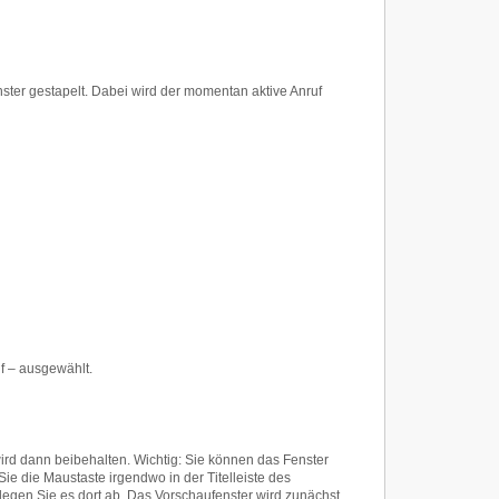
ster gestapelt. Dabei wird der momentan aktive Anruf
uf – ausgewählt.
wird dann beibehalten. Wichtig: Sie können das Fenster
 Sie die Maustaste irgendwo in der Titelleiste des
 legen Sie es dort ab. Das Vorschaufenster wird zunächst